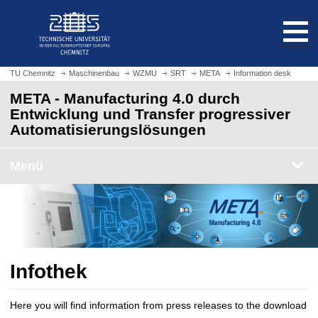
S
S
t
p
a
r
r
i
t
n
TU Chemnitz
Maschinenbau
WZMU
SRT
META
Information desk
s
g
META - Manufacturing 4.0 durch
e
e
Entwicklung und Transfer progressiver
i
z
Automatisierungslösungen
t
u
e
m
a
Menü
H
u
a
f
u
r
p
u
t
f
i
e
n
Infothek
n
h
a
Here you will find information from press releases to the download
l