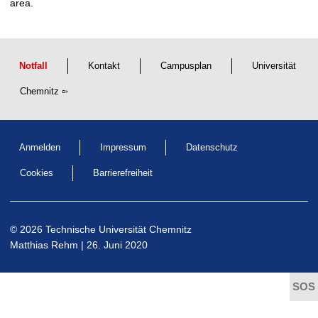
area.
t
Notfall
Kontakt
Campusplan
Universität
Chemnitz
Anmelden
Impressum
Datenschutz
Cookies
Barrierefreiheit
© 2026 Technische Universität Chemnitz
Matthias Rehm
| 26. Juni 2020
t